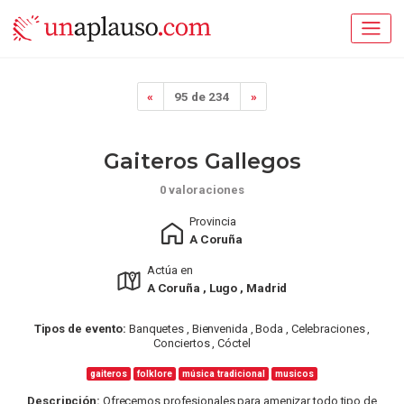
«
95 de 234
»
Gaiteros Gallegos
0 valoraciones
Provincia
A Coruña
Actúa en
A Coruña , Lugo , Madrid
Tipos de evento:
Banquetes , Bienvenida , Boda , Celebraciones ,
Conciertos , Cóctel
gaiteros
folklore
música tradicional
musicos
Descripción:
Ofrecemos profesionales para amenizar todo tipo de