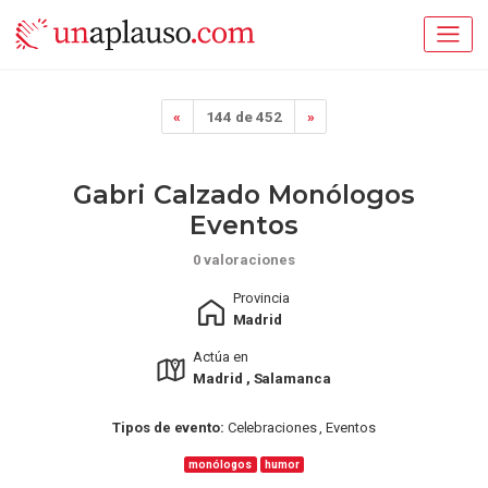
«
144 de 452
»
Gabri Calzado Monólogos
Eventos
0 valoraciones
Provincia
Madrid
Actúa en
Madrid , Salamanca
Tipos de evento:
Celebraciones , Eventos
monólogos
humor