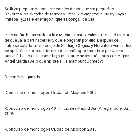
Se lleva preparando para ser cómico desde que era pequeñito.
Devoraba los sketchs de Martes y Trece, vió empezar a Cruz y Raya e
imitaba “¿Está el enemigo?…que se ponga” de Gila.
Pero no fue hasta su llegada a Madrid cuando realmente se dió cuenta
de que valía para hacer reír y que le pagaran por ello. Después de
haberse colado en un rodaje de Santiago Segura y Florentino Fernández,
se apuntó a un curso intensivo de monólogos impartido por Jaime
Bauzá (El Club de la comedia) y más tarde se apuntó a otro con el gran
Ángel Martín (Se lo que hicisteis…, Paramount Comedy)
Después ha ganado:
-Concurso de monólogos Ciudad de Alcorcón 2009
-Concurso de monólogos 40 Principales Madrid Sur (Arreglando el Sur)
2009
-Concurso de monólogos Ciudad de Alcorcón 2010