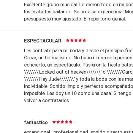
Excelente grupo musical. Lo dieron todo en mi bo
los invitados bailando. Se nota su experiencia. Muy
presupuesto muy ajustado. El repertorio genial.
ESPECTACULAR
Les contraté para mi boda y desde el principio fue
Óscar, un tío majísimo. No hubo ni una sola person
concierto, un espectáculo. Pusieron la fiesta pat
\\\\\\\'Locked out of heaven\\\\\\\' o \\\\\\\'Caro
\\\\\\\'Hey Jude\\\\\\\' y toda la boda con las ma
inolvidable. Sonido limpio y perfecto acompañado 
imposible. Les doy un 10 como una casa. Si tengo
volver a contratarles
fantastico
excepcional...profesionalidad..sonido directo es