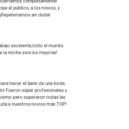
. ¡Acertamos completamente!
e al público, a los novios, y
¡Repeteríamos sin duda!
abajo excelente,todo el mundo
 la noche.sois los mejores!
ara hacer el baile de una boda
o! Fueron súper profesionales y
cilisimo pero superaron todas las
duda a nuestros novios más TOP!