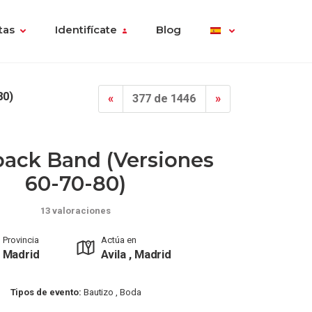
tas
Identifícate
Blog
80)
«
377 de 1446
»
back Band (versiones
60-70-80)
13 valoraciones
Provincia
Actúa en
Madrid
Avila , Madrid
Tipos de evento:
Bautizo , Boda