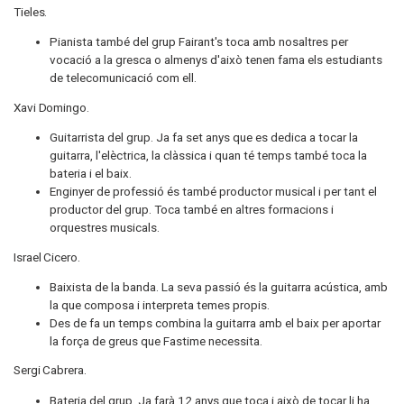
Tieles.
Pianista també del grup Fairant's toca amb nosaltres per
vocació a la gresca o almenys d'això tenen fama els estudiants
de telecomunicació com ell.
Xavi Domingo.
Guitarrista del grup. Ja fa set anys que es dedica a tocar la
guitarra, l'elèctrica, la clàssica i quan té temps també toca la
bateria i el baix.
Enginyer de professió és també productor musical i per tant el
productor del grup. Toca també en altres formacions i
orquestres musicals.
Israel Cicero.
Baixista de la banda. La seva passió és la guitarra acústica, amb
la que composa i interpreta temes propis.
Des de fa un temps combina la guitarra amb el baix per aportar
la força de greus que Fastime necessita.
Sergi Cabrera.
Bateria del grup. Ja farà 12 anys que toca i això de tocar li ha