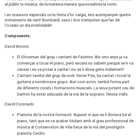
al públic la música, de la mateixa manera que nosaltres la vivim.
I en ocasions especials on la festa s'ho valgui, ens acompanyen quatre
instruments de vent! Bombardí, saxo i dos trompetes que fan de
l'ocasió un dia inoblidable!
Components.
David Amorin.
El Showman del grup i cantant de Fastime. Als cinc anys ja va
començar a tocar el piano, però encara no sabem perquè se'n va
cansar i es va posar a cantar i no se li dona gens malament!
Cantant també del grup de rock Tercer Pas, ha cantat i tocat la
guitarra a nombrosos grups. Així com actor, també forma part
de diferents corals i formacions musicals. La seva potent veu de
baríton ha estat educada de la mà de la soprano Teresa Valls.
David Coronado.
Pianista de la nostra formació. Aquest sí que se li donava bé el
piano, tant que es va acabar titulant amb el grau professional de
música al Conservatori de Vila-Seca de la mà del prestigiós
pianista Cecilio