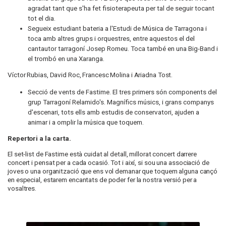
agradat tant que s'ha fet fisioterapeuta per tal de seguir tocant
tot el dia.
Segueix estudiant bateria a l'Estudi de Música de Tarragona i
toca amb altres grups i orquestres, entre aquestos el del
cantautor tarragoní Josep Romeu. Toca també en una Big-Band i
el trombó en una Xaranga.
Víctor Rubias, David Roc, Francesc Molina i Ariadna Tost.
Secció de vents de Fastime. El tres primers són components del
grup Tarragoní Relamido's. Magnífics músics, i grans companys
d'escenari, tots ells amb estudis de conservatori, ajuden a
animar i a omplir la música que toquem.
Repertori a la carta.
El set-list de Fastime està cuidat al detall, millorat concert darrere
concert i pensat per a cada ocasió. Tot i així, si sou una associació de
joves o una organització que ens vol demanar que toquem alguna cançó
en especial, estarem encantats de poder fer la nostra versió per a
vosaltres.