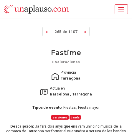
«
265 de 1107
»
Fastime
0 valoraciones
Provincia
Tarragona
Actúa en
Barcelona , Tarragona
Tipos de evento:
Fiestas , Fiesta mayor
versiones
banda
Descripción:
Ja farà dos anys que ens vam unir cinc músics de la
comarca de Tarragona per formar el que vindria a ser una de les bandes