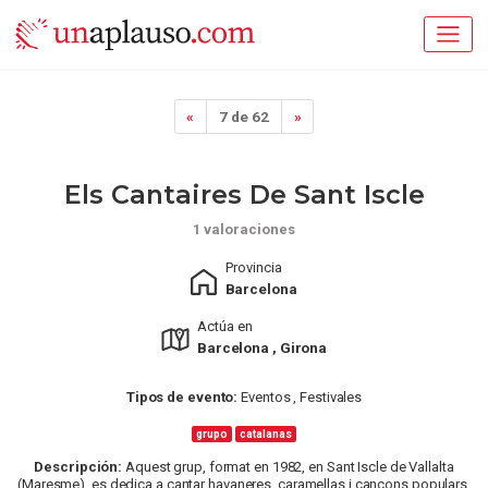
«
7 de 62
»
Els Cantaires De Sant Iscle
1 valoraciones
Provincia
Barcelona
Actúa en
Barcelona , Girona
Tipos de evento:
Eventos , Festivales
grupo
catalanas
Descripción:
Aquest grup, format en 1982, en Sant Iscle de Vallalta
(Maresme), es dedica a cantar havaneres, caramellas i cançons populars.