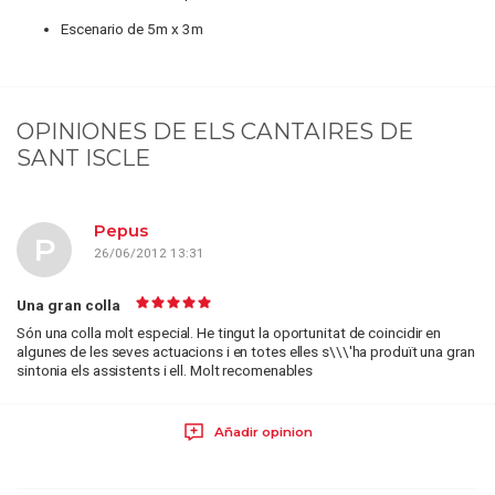
Escenario de 5m x 3m
OPINIONES DE
ELS CANTAIRES DE
SANT ISCLE
Pepus
P
26/06/2012 13:31
Una gran colla
Són una colla molt especial. He tingut la oportunitat de coincidir en
algunes de les seves actuacions i en totes elles s\\\'ha produït una gran
sintonia els assistents i ell. Molt recomenables
Añadir opinion