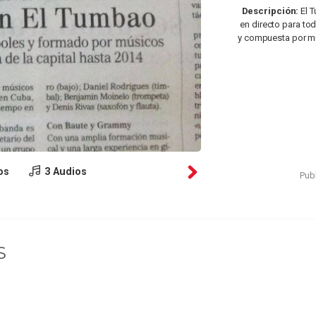
Descripción:
El T
en directo para to
y compuesta por mú
os
3 Audios
Publ
S