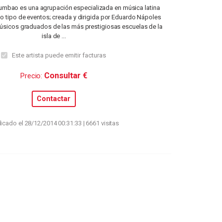
umbao es una agrupación especializada en música latina
do tipo de eventos; creada y dirigida por Eduardo Nápoles
sicos graduados de las más prestigiosas escuelas de la
isla de ...
Este artista puede emitir facturas
Consultar €
Precio:
Contactar
icado el 28/12/2014 00:31:33 | 6661 visitas