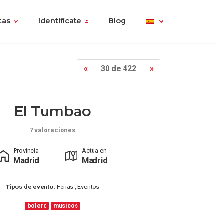
tas
Identifícate
Blog
«
30 de 422
»
El Tumbao
7 valoraciones
Provincia
Actúa en
Madrid
Madrid
Tipos de evento:
Ferias , Eventos
bolero
musicos