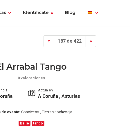
tas
Identifícate
Blog
«
187 de 422
»
El Arrabal Tango
0 valoraciones
incia
Actúa en
oruña
A Coruña , Asturias
 de evento:
Conciertos , Fiestas nochevieja
baile
tango