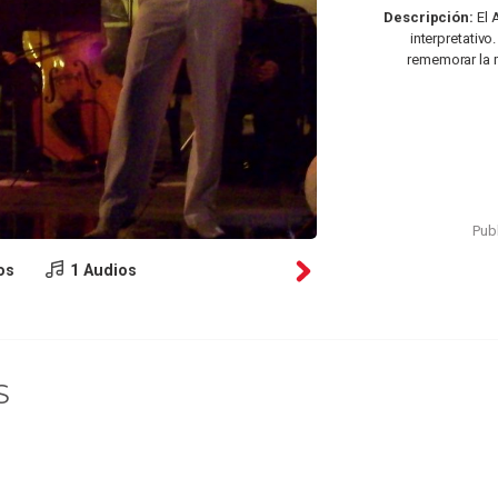
Descripción:
El 
interpretativ
rememorar la 
Publ
os
1 Audios
S