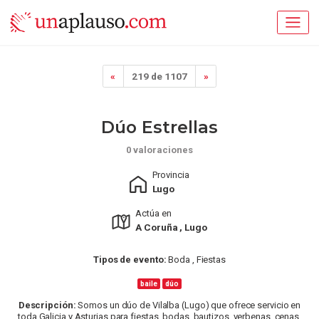
«
219 de 1107
»
Dúo Estrellas
0 valoraciones
Provincia
Lugo
Actúa en
A Coruña , Lugo
Tipos de evento:
Boda , Fiestas
baile
dúo
Descripción:
Somos un dúo de Vilalba (Lugo) que ofrece servicio en
toda Galicia y Asturias para fiestas, bodas, bautizos, verbenas, cenas,