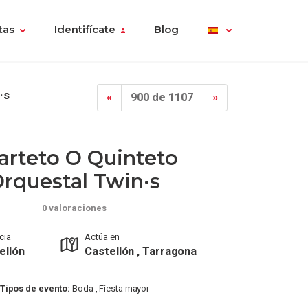
tas
Identifícate
Blog
·s
«
900 de 1107
»
arteto O Quinteto
rquestal Twin·s
0 valoraciones
cia
Actúa en
ellón
Castellón , Tarragona
Tipos de evento:
Boda , Fiesta mayor