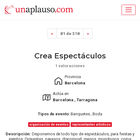
«
81 de 318
»
Crea Espectáculos
1 valoraciones
Provincia
Barcelona
Actúa en
Barcelona , Tarragona
Tipos de evento:
Banquetes , Boda
organización de eventos
representantes artísticos
Descripción:
Disponemos de todo tipo de espectáculos, para fiestas y
eventos; Orquestas, payasos, discomovil, magos, monologos, coros