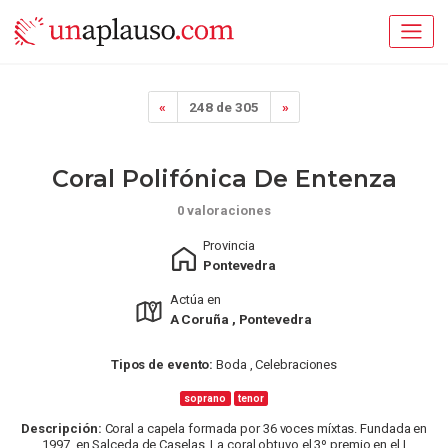
«
248 de 305
»
Coral Polifónica De Entenza
0 valoraciones
Provincia
Pontevedra
Actúa en
A Coruña , Pontevedra
Tipos de evento:
Boda , Celebraciones
soprano
tenor
Descripción:
Coral a capela formada por 36 voces míxtas. Fundada en
1997, en Salceda de Caselas. La coral obtuvo el 3º premio en el I