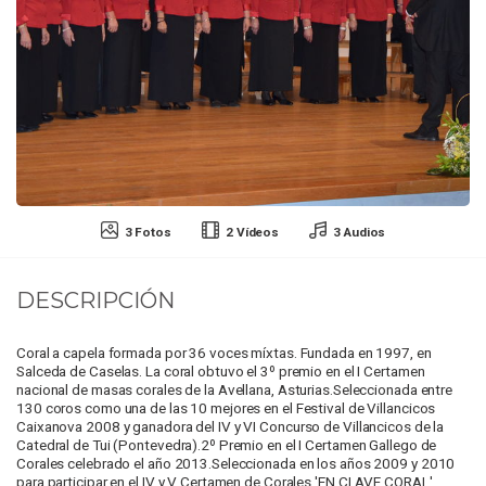
3 Fotos
2 Vídeos
3 Audios
DESCRIPCIÓN
Coral a capela formada por 36 voces míxtas. Fundada en 1997, en
Salceda de Caselas. La coral obtuvo el 3º premio en el I Certamen
nacional de masas corales de la Avellana, Asturias.Seleccionada entre
130 coros como una de las 10 mejores en el Festival de Villancicos
Caixanova 2008 y ganadora del IV y VI Concurso de Villancicos de la
Catedral de Tui (Pontevedra).2º Premio en el I Certamen Gallego de
Corales celebrado el año 2013.Seleccionada en los años 2009 y 2010
para participar en el IV y V Certamen de Corales 'EN CLAVE CORAL' ,