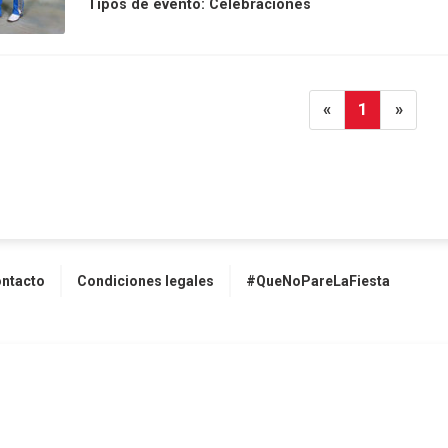
Tipos de evento:
Celebraciones
«
1
»
ntacto
Condiciones legales
#QueNoPareLaFiesta