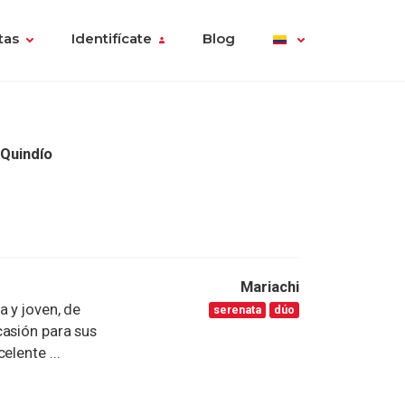
tas
Identifícate
Blog
 Quindío
Mariachi
a y joven, de
serenata
dúo
casión para sus
elente ...