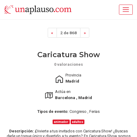
«
2 de 868
»
Caricatura Show
0 valoraciones
Provincia
Madrid
Actúa en
Barcelona , Madrid
Tipos de evento:
Congreso , Ferias
animador
adultos
Descripción:
¡Divierte a tus invitados con Caricatura Show! ¿Buscas
darle un toque único y divertido a tu evento? En Caricatura Show somos