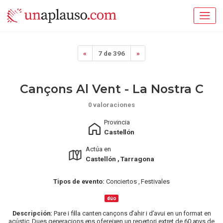
«
7 de 396
»
Cançons Al Vent - La Nostra C
0 valoraciones
Provincia
Castellón
Actúa en
Castellón , Tarragona
Tipos de evento:
Conciertos , Festivales
dúo
Descripción:
Pare i filla canten cançons d'ahir i d’avui en un format en
acústic. Dues generacions ens ofereixen un repertori extret de 60 anys de