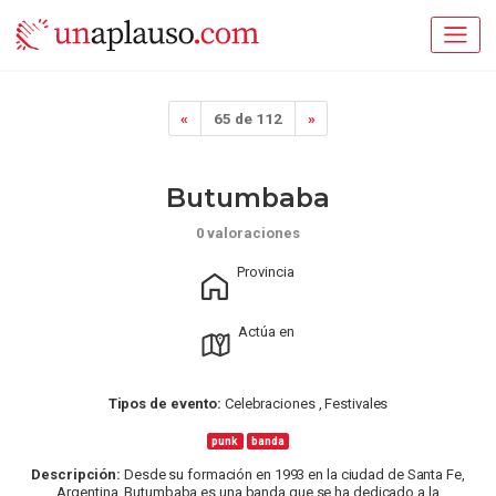
«
65 de 112
»
Butumbaba
0 valoraciones
Provincia
Actúa en
Tipos de evento:
Celebraciones , Festivales
punk
banda
Descripción:
Desde su formación en 1993 en la ciudad de Santa Fe,
Argentina, Butumbaba es una banda que se ha dedicado a la