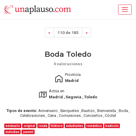
«
110 de 183
»
Boda Toledo
0 valoraciones
Provincia
Madrid
Actúa en
Madrid , Segovia , Toledo
Tipos de evento:
Aniversario , Banquetes , Bautizo , Bienvenida , Boda ,
Celebraciones , Cena , Comuniones , Conciertos , Cóctel
vestuario
original
ronda
folklore
estudiantes
romántico
tradición
melodias
juvenil