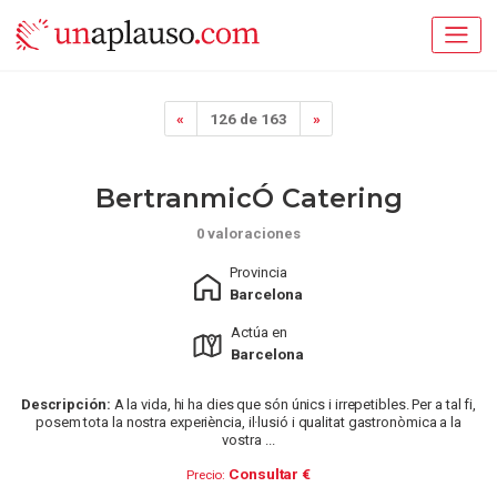
«
126 de 163
»
BertranmicÓ Catering
0 valoraciones
Provincia
Barcelona
Actúa en
Barcelona
Descripción:
A la vida, hi ha dies que són únics i irrepetibles. Per a tal fi,
posem tota la nostra experiència, il·lusió i qualitat gastronòmica a la
vostra ...
Consultar €
Precio: