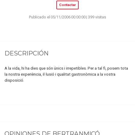
Contactar
Publicado el 05/11/2006 00:00:00 | 399 visitas
DESCRIPCIÓN
A la vida, hi ha dies que són únics i irrepetibles. Per a tal fi, posem tota
la nostra experiència, il·lusió i qualitat gastronòmica a la vostra
disposició.
OPINIONES DE
BERTRANMICÓ