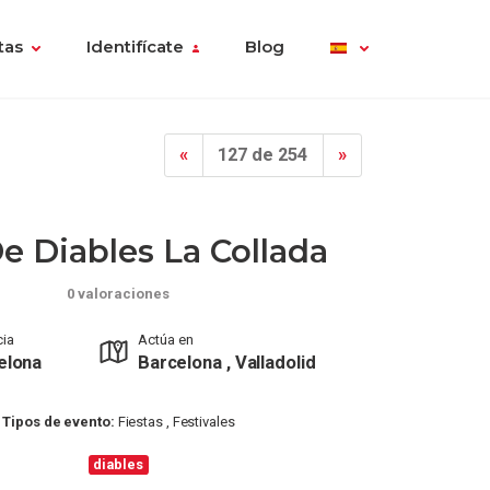
tas
Identifícate
Blog
«
127 de 254
»
De Diables La Collada
0 valoraciones
cia
Actúa en
elona
Barcelona , Valladolid
Tipos de evento:
Fiestas , Festivales
diables