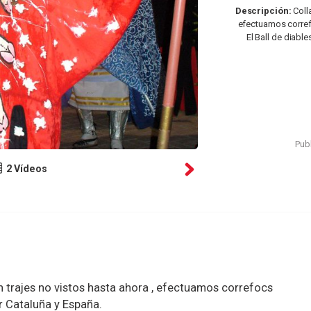
Descripción:
Colla
efectuamos corref
El Ball de diable
Publ
2 Vídeos
n trajes no vistos hasta ahora , efectuamos correfocs
r Cataluña y España.