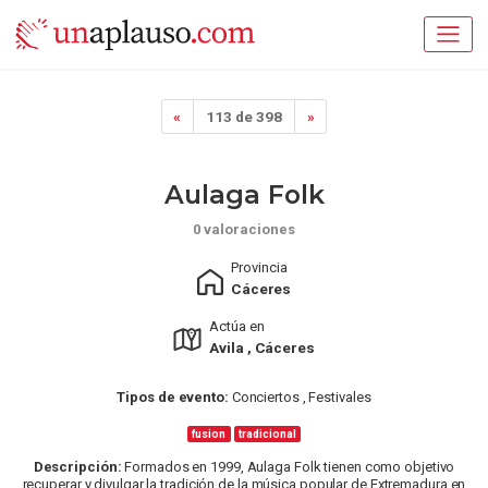
«
113 de 398
»
Aulaga Folk
0 valoraciones
Provincia
Cáceres
Actúa en
Avila , Cáceres
Tipos de evento:
Conciertos , Festivales
fusion
tradicional
Descripción:
Formados en 1999, Aulaga Folk tienen como objetivo
recuperar y divulgar la tradición de la música popular de Extremadura en