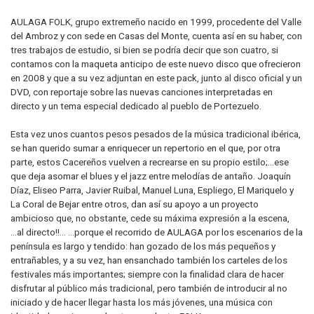
AULAGA FOLK, grupo extremeño nacido en 1999, procedente del Valle
del Ambroz y con sede en Casas del Monte, cuenta así en su haber, con
tres trabajos de estudio, si bien se podría decir que son cuatro, si
contamos con la maqueta anticipo de este nuevo disco que ofrecieron
en 2008 y que a su vez adjuntan en este pack, junto al disco oficial y un
DVD, con reportaje sobre las nuevas canciones interpretadas en
directo y un tema especial dedicado al pueblo de Portezuelo.
Esta vez unos cuantos pesos pesados de la música tradicional ibérica,
se han querido sumar a enriquecer un repertorio en el que, por otra
parte, estos Cacereños vuelven a recrearse en su propio estilo;...ese
que deja asomar el blues y el jazz entre melodías de antaño. Joaquín
Díaz, Eliseo Parra, Javier Ruibal, Manuel Luna, Espliego, El Mariquelo y
La Coral de Bejar entre otros, dan así su apoyo a un proyecto
ambicioso que, no obstante, cede su máxima expresión a la escena,
...al directo!!... ...porque el recorrido de AULAGA por los escenarios de la
península es largo y tendido: han gozado de los más pequeños y
entrañables, y a su vez, han ensanchado también los carteles de los
festivales más importantes; siempre con la finalidad clara de hacer
disfrutar al público más tradicional, pero también de introducir al no
iniciado y de hacer llegar hasta los más jóvenes, una música con