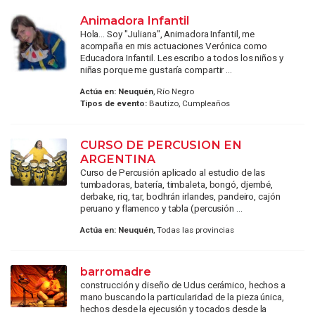
Animadora Infantil
Hola... Soy "Juliana", Animadora Infantil, me
acompaña en mis actuaciones Verónica como
Educadora Infantil. Les escribo a todos los niños y
niñas porque me gustaría compartir ...
Actúa en:
Neuquén
, Río Negro
Tipos de evento:
Bautizo, Cumpleaños
CURSO DE PERCUSION EN
ARGENTINA
Curso de Percusión aplicado al estudio de las
tumbadoras, batería, timbaleta, bongó, djembé,
derbake, riq, tar, bodhrán irlandes, pandeiro, cajón
peruano y flamenco y tabla (percusión ...
Actúa en:
Neuquén
, Todas las provincias
barromadre
construcción y diseño de Udus cerámico, hechos a
mano buscando la particularidad de la pieza única,
hechos desde la ejecusión y tocados desde la