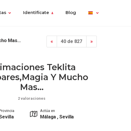
tas
Identifícate
Blog
ho Mas...
«
40 de 827
»
imaciones Teklita
ares,magia Y Mucho
Mas...
2 valoraciones
Provincia
Actúa en
Sevilla
Málaga , Sevilla