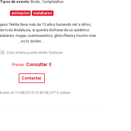
Tipos de evento:
Boda , Cumpleaños
animación
malabares
aso Teklita lleva más de 15 años haciendo reír a niños ,
 de toda Andalucia, si queréis disfrutar de un auténtico
labares, magia, cuentacuentos, globoflexia y mucho mas
, no lo dudes ...
Este artista puede emitir facturas
Consultar €
Precio:
Contactar
icado el 11/08/2015 19:40:38 | 4715 visitas