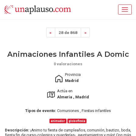
«
28 de 868
»
Animaciones Infantiles A Domic
0 valoraciones
Provincia
Madrid
Actúa en
Almería , Madrid
Tipos de evento:
Comuniones , Fiestas infantiles
animador
globoflexia
Descripción:
¡Animo tu fiesta de cumpleaños, comunión, bautizo, boda,
fiesta fin de curso-colegios y guarderías-, ayuntamientos y más! Con más