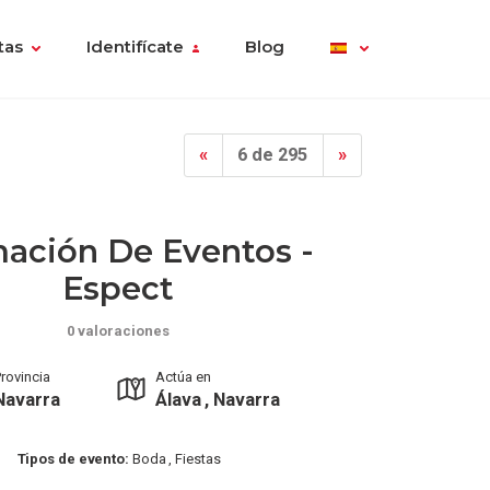
tas
Identifícate
Blog
«
6 de 295
»
ación De Eventos -
Espect
0 valoraciones
rovincia
Actúa en
Navarra
Álava , Navarra
Tipos de evento:
Boda , Fiestas