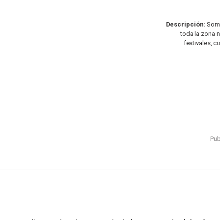
Descripción:
Somo
toda la zona n
festivales, c
Pub