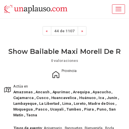
«
44 de 1107
»
Show Bailable Maxi Morell De R
0 valoraciones
Provincia
Actúa en
Amazonas , Ancash , Apurímac , Arequipa , Ayacucho ,
Cajamarca , Cusco , Huancavelica , Huánuco , Ica , Junín ,
Lambayeque , La Libertad , Lima , Loreto , Madre de Dios ,
Moquegua , Pasco , Ucayali , Tumbes , Piura , Puno , San
Matín , Tacna
Tipos de evento:
Aniversario , Banquetes , Bienvenida , Boda ,