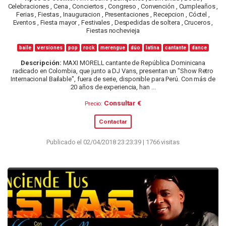
Celebraciones , Cena , Conciertos , Congreso , Convención , Cumpleaños ,
Ferias , Fiestas , Inauguracion , Presentaciones , Recepcion , Cóctel ,
Eventos , Fiesta mayor , Festivales , Despedidas de soltera , Cruceros ,
Fiestas nochevieja
baile
versiones
pop
rock
merengue
dúo
latina
cantante
dance
Descripción:
MAXI MORELL cantante de República Dominicana
radicado en Colombia, que junto a DJ Vans, presentan un "Show Retro
Internacional Bailable", fuera de serie, disponible para Perú. Con más de
20 años de experiencia, han ...
Consultar €
Precio:
Contactar
Publicado el 02/04/2018 23:23:39 | 1766 visitas