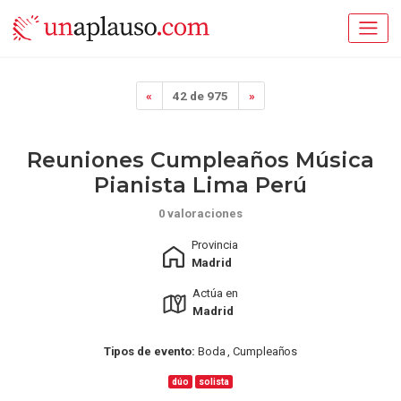
«
42 de 975
»
Reuniones Cumpleaños Música
Pianista Lima Perú
0 valoraciones
Provincia
Madrid
Actúa en
Madrid
Tipos de evento:
Boda , Cumpleaños
dúo
solista