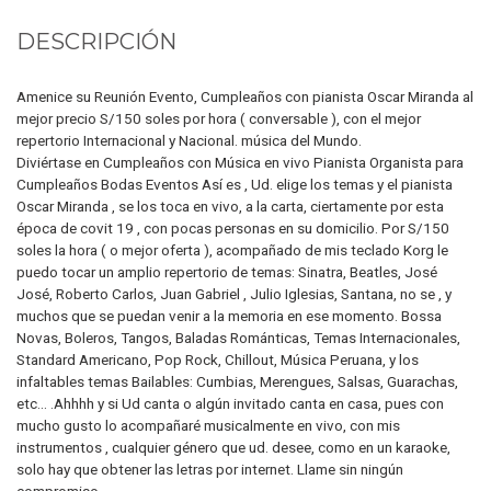
DESCRIPCIÓN
Amenice su Reunión Evento, Cumpleaños con pianista Oscar Miranda al
mejor precio S/150 soles por hora ( conversable ), con el mejor
repertorio Internacional y Nacional. música del Mundo.
Diviértase en Cumpleaños con Música en vivo Pianista Organista para
Cumpleaños Bodas Eventos Así es , Ud. elige los temas y el pianista
Oscar Miranda , se los toca en vivo, a la carta, ciertamente por esta
época de covit 19 , con pocas personas en su domicilio. Por S/150
soles la hora ( o mejor oferta ), acompañado de mis teclado Korg le
puedo tocar un amplio repertorio de temas: Sinatra, Beatles, José
José, Roberto Carlos, Juan Gabriel , Julio Iglesias, Santana, no se , y
muchos que se puedan venir a la memoria en ese momento. Bossa
Novas, Boleros, Tangos, Baladas Románticas, Temas Internacionales,
Standard Americano, Pop Rock, Chillout, Música Peruana, y los
infaltables temas Bailables: Cumbias, Merengues, Salsas, Guarachas,
etc... .Ahhhh y si Ud canta o algún invitado canta en casa, pues con
mucho gusto lo acompañaré musicalmente en vivo, con mis
instrumentos , cualquier género que ud. desee, como en un karaoke,
solo hay que obtener las letras por internet. Llame sin ningún
compromiso .